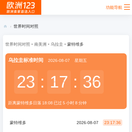
功能导航
›
世界时间对照
欧
洲
世界时间对照
南美洲
乌拉圭
蒙特维多
12
乌拉圭标准时间
2026-08-07
星期五
3 -
欧
23
23
:
17
17
:
36
36
洲
跨
境
距离蒙特维多
日落
18:08
已过
5
小时
8
分钟
电
商
卖
蒙特维多
2026-08-07
23:17:36
家