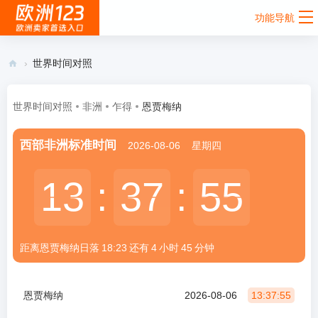
功能导航
›
世界时间对照
欧
洲
世界时间对照
非洲
乍得
恩贾梅纳
12
西部非洲标准时间
2026-08-06
星期四
3 -
欧
13
13
:
37
37
:
55
55
洲
卖
家
距离恩贾梅纳
日落
18:23
还有
4
小时
45
分钟
首
选
入
恩贾梅纳
2026-08-06
13:37:55
口