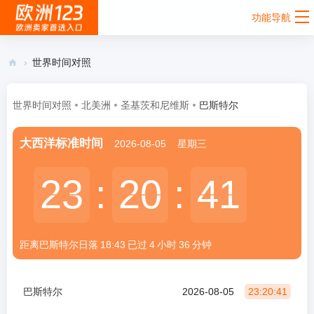
功能导航
›
世界时间对照
欧
洲
世界时间对照
北美洲
圣基茨和尼维斯
巴斯特尔
12
大西洋标准时间
2026-08-05
星期三
3 -
欧
23
23
:
20
20
:
41
41
洲
卖
家
距离巴斯特尔
日落
18:43
已过
4
小时
36
分钟
首
选
入
巴斯特尔
2026-08-05
23:20:41
口