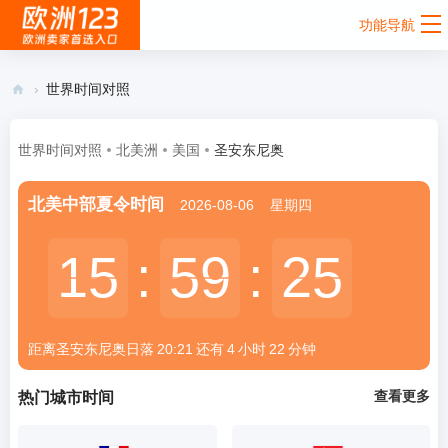
功能导航
›
世界时间对照
欧
洲
世界时间对照
北美洲
美国
圣安东尼奥
12
北美中部夏令时间
2026-08-06
星期四
3 -
欧
15
15
:
59
59
:
25
25
洲
卖
家
距离圣安东尼奥
日落
20:21
还有
4
小时
22
分钟
首
选
查看更多
热门城市时间
入
口