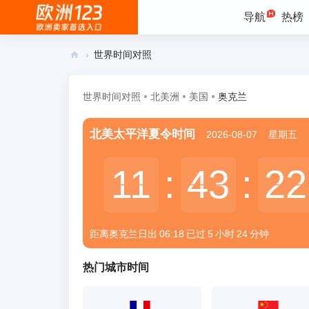
导航
热榜
›
世界时间对照
欧
洲
世界时间对照
北美洲
美国
奥克兰
12
北美太平洋夏令时间
2026-08-07
星期五
3 -
欧
11
11
:
43
43
:
22
22
洲
跨
境
距离奥克兰
日出
06:18
已过
5
小时
24
分钟
电
商
热门城市时间
卖
家