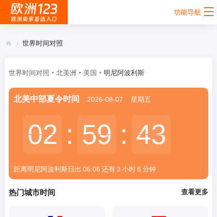
功能导航
›
世界时间对照
欧
洲
世界时间对照
北美洲
美国
明尼阿波利斯
12
北美中部夏令时间
2026-08-07
星期五
3 -
欧
02
02
:
59
59
:
43
43
洲
跨
境
距离明尼阿波利斯
日出
06:06
还有
3
小时
6
分钟
电
商
查看更多
热门城市时间
卖
家