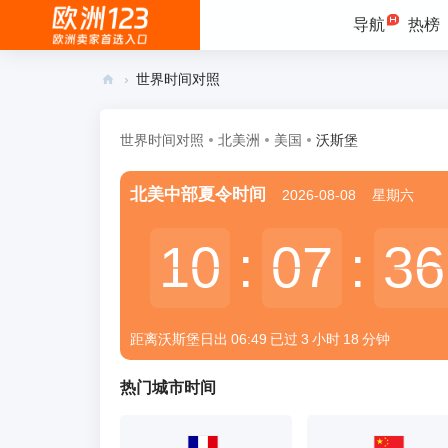
导航
热榜
›
世界时间对照
欧
洲
世界时间对照
北美洲
美国
沃斯堡
12
北美中部夏令时间
2026-08-08
星期六
3 -
欧
10
10
:
07
07
:
36
36
洲
跨
境
距离沃斯堡
日出
06:49
已过
3
小时
18
分钟
电
商
热门城市时间
卖
家