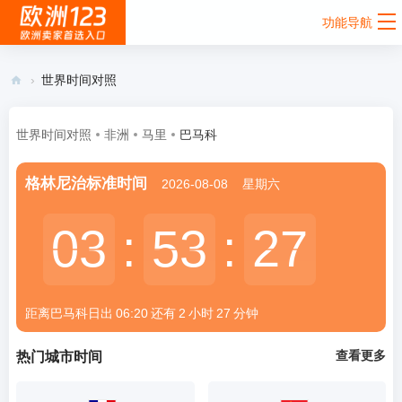
功能导航
›
世界时间对照
欧
洲
世界时间对照
非洲
马里
巴马科
12
格林尼治标准时间
2026-08-08
星期六
3 -
欧
03
03
:
53
53
:
27
27
洲
跨
境
距离巴马科
日出
06:20
还有
2
小时
27
分钟
电
商
查看更多
热门城市时间
卖
家