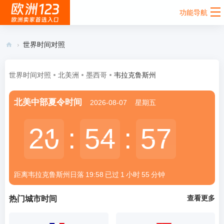
功能导航
›
世界时间对照
欧
洲
世界时间对照
北美洲
墨西哥
韦拉克鲁斯州
12
北美中部夏令时间
2026-08-07
星期五
3 -
欧
21
20
:
54
54
:
57
57
洲
跨
境
距离韦拉克鲁斯州
日落
19:58
已过
1
小时
55
分钟
电
商
查看更多
热门城市时间
卖
家