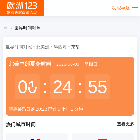
功能导航
›
世界时间对照
欧
洲
世界时间对照
北美洲
墨西哥
莱昂
12
北美中部夏令时间
2026-08-09
星期日
3 -
欧
01
00
:
24
24
:
55
55
洲
跨
境
距离莱昂
日落
20:23
已过
5
小时
1
分钟
电
商
查看更多
热门城市时间
卖
家