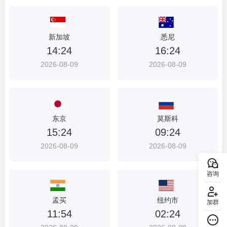
新加坡
悉尼
14:24
16:24
2026-08-09
2026-08-09
东京
莫斯科
15:24
09:24
2026-08-09
2026-08-09
咨询
孟买
纽约市
加群
11:54
02:24