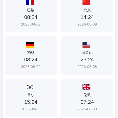
首
巴黎
北京
选
08:24
14:24
入
2026-08-09
2026-08-09
口
柏林
旧金山
08:24
23:24
2026-08-09
2026-08-08
首尔
伦敦
15:24
07:24
2026-08-09
2026-08-09