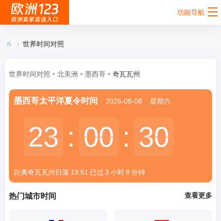
功能导航
›
世界时间对照
欧
洲
世界时间对照
北美洲
墨西哥
奇瓦瓦州
12
墨西哥太平洋夏令时间
2026-08-08
星期六
3 -
欧
23
23
:
00
00
:
30
30
洲
跨
境
距离奇瓦瓦州
日落
19:51
已过
3
小时
8
分钟
电
商
查看更多
热门城市时间
卖
家