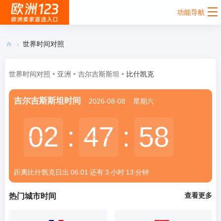
功能导航
›
世界时间对照
欧
洲
世界时间对照
亚洲
吉尔吉斯斯坦
比什凯克
12
吉尔吉斯斯坦时间
2026-08-08
星期六
3 -
欧
02
02
:
47
47
:
58
58
洲
跨
境
距离比什凯克
日出
06:01
还有
3
小时
13
分钟
电
商
查看更多
热门城市时间
卖
家