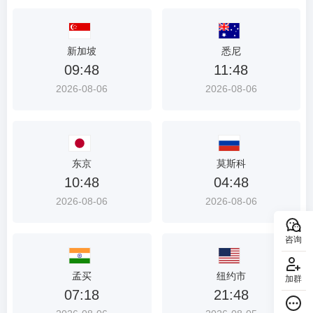
新加坡
悉尼
09:48
11:48
2026-08-06
2026-08-06
东京
莫斯科
10:48
04:48
2026-08-06
2026-08-06
咨询
孟买
纽约市
加群
07:18
21:48