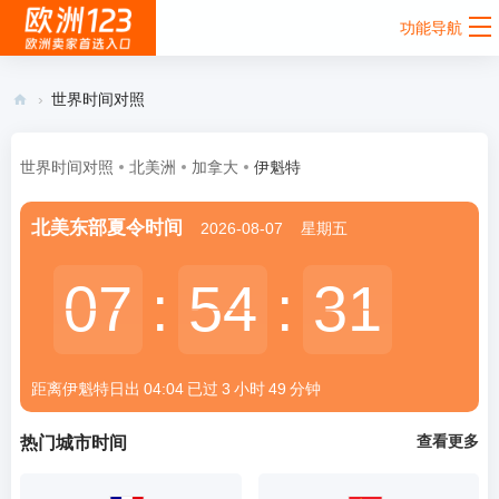
功能导航
›
世界时间对照
欧
洲
世界时间对照
北美洲
加拿大
伊魁特
12
北美东部夏令时间
2026-08-07
星期五
3 -
欧
07
07
:
54
54
:
32
32
洲
跨
境
距离伊魁特
日出
04:04
已过
3
小时
49
分钟
电
商
查看更多
热门城市时间
卖
家