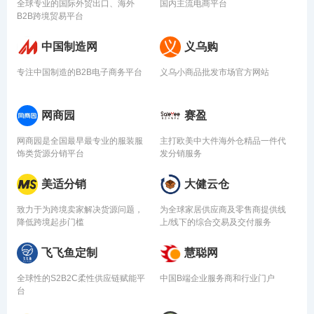
全球专业的国际外贸出口、海外
国内主流电商平台
B2B跨境贸易平台
中国制造网
义乌购
专注中国制造的B2B电子商务平台
义乌小商品批发市场官方网站
网商园
赛盈
网商园是全国最早最专业的服装服
主打欧美中大件海外仓精品一件代
饰类货源分销平台
发分销服务
美适分销
大健云仓
致力于为跨境卖家解决货源问题，
为全球家居供应商及零售商提供线
降低跨境起步门槛
上/线下的综合交易及交付服务
飞飞鱼定制
慧聪网
全球性的S2B2C柔性供应链赋能平
中国B端企业服务商和行业门户
台