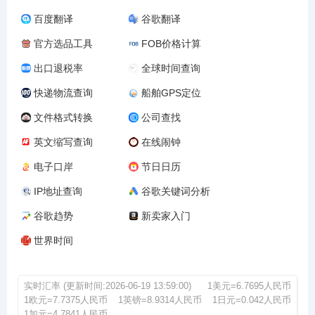
百度翻译
谷歌翻译
官方选品工具
FOB价格计算
出口退税率
全球时间查询
快递物流查询
船舶GPS定位
文件格式转换
公司查找
英文缩写查询
在线闹钟
电子口岸
节日日历
IP地址查询
谷歌关键词分析
谷歌趋势
新卖家入门
世界时间
实时汇率 (更新时间:2026-06-19 13:59:00)
1美元=6.7695人民币
1欧元=7.7375人民币
1英镑=8.9314人民币
1日元=0.042人民币
1加元=4.7841人民币