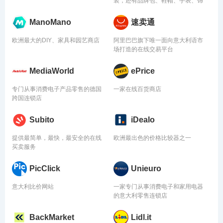
装，还有品牌包、鞋帽、手表、饰
品、钱包等
ManoMano
速卖通
欧洲最大的DIY、家具和园艺商店
阿里巴巴旗下唯一面向意大利语市
场打造的在线交易平台
MediaWorld
ePrice
专门从事消费电子产品零售的德国
一家在线百货商店
跨国连锁店
Subito
iDealo
提供最简单，最快，最安全的在线
欧洲最出色的价格比较器之一
买卖服务
PicClick
Unieuro
意大利比价网站
一家专门从事消费电子和家用电器
的意大利零售连锁店
BackMarket
Lidl.it