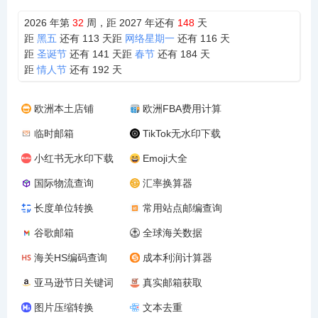
2026 年第
32
周，距 2027 年还有
148
天
距
黑五
还有
113
天
距
网络星期一
还有
116
天
距
圣诞节
还有
141
天
距
春节
还有
184
天
距
情人节
还有
192
天
欧洲本土店铺
欧洲FBA费用计算
临时邮箱
TikTok无水印下载
小红书无水印下载
Emoji大全
国际物流查询
汇率换算器
长度单位转换
常用站点邮编查询
谷歌邮箱
全球海关数据
海关HS编码查询
成本利润计算器
亚马逊节日关键词
真实邮箱获取
图片压缩转换
文本去重