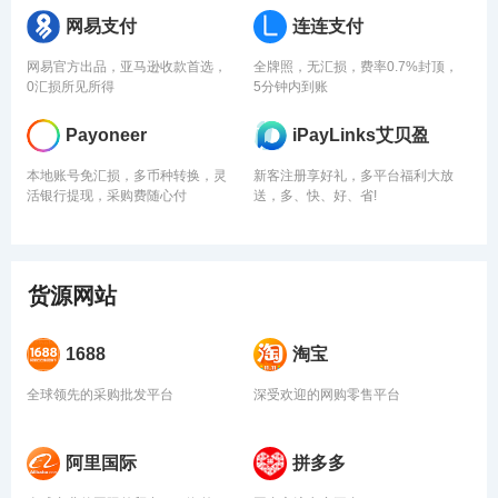
网易支付
连连支付
网易官方出品，亚马逊收款首选，
全牌照，无汇损，费率0.7%封顶，
0汇损所见所得
5分钟内到账
Payoneer
iPayLinks艾贝盈
本地账号免汇损，多币种转换，灵
新客注册享好礼，多平台福利大放
活银行提现，采购费随心付
送，多、快、好、省!
货源网站
1688
淘宝
全球领先的采购批发平台
深受欢迎的网购零售平台
阿里国际
拼多多