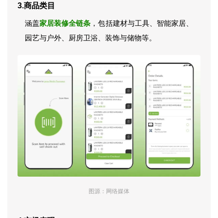
3.商品类目
涵盖
家居装修全链条
，包括建材与工具、智能家居、
园艺与户外、厨房卫浴、装饰与储物等。
图源：网络媒体