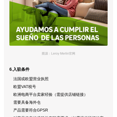
图源：Leroy Merlin官网
6.入驻条件
法国或欧盟营业执照
欧盟VAT税号
欧洲电商平台卖家经验（需提供店铺链接）
需要具备海外仓
产品需要符合GPSR