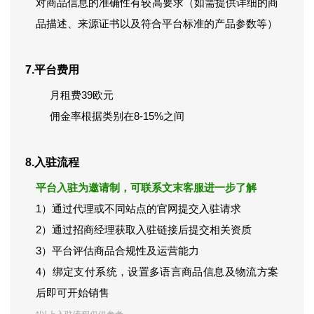
对商品信息的准确性有较高要求（如需提供详细的商
品描述、来源证书以及符合平台标准的产品参数等）
7.平台费用
月租费39欧元
佣金率根据类别在8-15%之间
8.入驻流程
平台入驻为邀请制，可联系文末客服进一步了解
1）通过代理或不同站点的官网提交入驻请求
2）通过招商经理获取入驻链接后提交相关资质
3）平台评估商品合规性及运营能力
4）绑定支付系统，设置多语言商品信息及物流方案
后即可开始销售