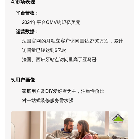
4.
市场表现
平台营收：
2024年平台GMV约17亿美元
运营数据：
法国官网的月独立客户访问量达2790万次，累计
访问量已经达到6亿次
法国、西班牙站点访问量高于亚马逊
5.用户画像
家庭用户及DIY爱好者为主，注重性价比
对一站式装修服务需求强