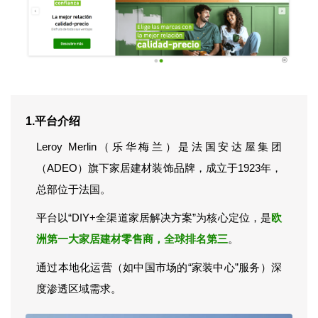
1.平台介绍
Leroy Merlin（乐华梅兰）是法国安达屋集团
（ADEO）旗下家居建材装饰品牌，成立于1923年，
总部位于法国。
平台以“DIY+全渠道家居解决方案”为核心定位，是
欧
洲第一大家居建材零售商，全球排名第三
。
通过本地化运营（如中国市场的“家装中心”服务）深
度渗透区域需求。