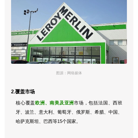
图源：网络媒体
2.覆盖市场
核心覆盖
欧洲、南美及亚洲
市场，包括法国、西班
牙、波兰、意大利、葡萄牙、俄罗斯、希腊、中国、
哈萨克斯坦、巴西等15个国家。