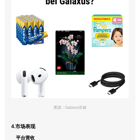
图源：Galaxus官媒
4.
市场表现
平台营收