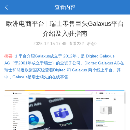
查看内容
欧洲电商平台 | 瑞士零售巨头Galaxus平台
介绍及入驻指南
2025-12-15 17:49
查看232
评论0
摘要:
1.平台介绍Galaxus成立于 2012年，是 Digitec Galaxus
AG（于2001年成立于瑞士）的全资子公司。Digitec Galaxus AG在
瑞士和邻近欧盟国家经营着Digitec 和 Galaxus 两个线上平台。其
中，Galaxus是瑞士领先的在线零售 ...