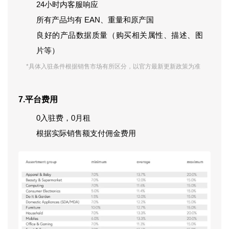
24小时内客服响应
所有产品均有 EAN、重量和原产国
良好的产品数据质量（购买相关属性、描述、图
片等）
*具体入驻条件根据销售市场有所区分，以官方最新更新政策为准
7.平台费用
0入驻费，0月租
根据实际销售额支付佣金费用