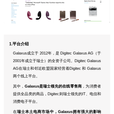
1.平台介绍
Galaxus成立于 2012年，是 Digitec Galaxus AG（于
2001年成立于瑞士）的全资子公司。Digitec Galaxus
AG在瑞士和邻近欧盟国家经营着Digitec 和 Galaxus
两个线上平台。
其中，
Galaxus是瑞士领先的在线零售商
，为消费者
提供全品类的商品，Digitec则瑞士领先的IT、电信和
消费电子平台。
在
瑞士本土电商市场中，Galaxus拥有强大的影响