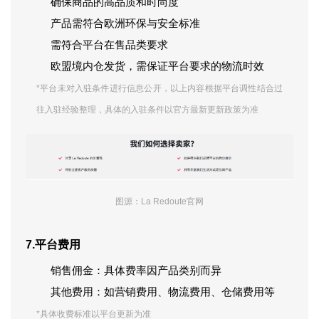
确保商品的高品质和时尚度
产品需符合欧洲环保与安全标准
需符合平台在售品类要求
欧盟境内仓发货，需保证平台要求的物流时效
*平台未对入驻条件进行信息公开，以上内容根据平台调性结合过
往入驻经验整理，具体的入驻条件以官方最新更新政策为准
图源：La Redoute官网
7.平台费用
销售佣金：具体费率因产品类别而异
其他费用：如营销费用、物流费用、仓储费用等
*具体收费标准以平台更新为准