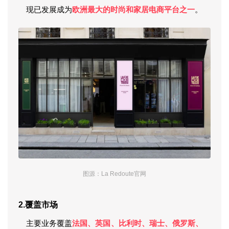
现已发展成为
欧洲最大的时尚和家居电商平台之一
。
图源：La Redoute官网
2.覆盖市场
主要业务覆盖
法国、英国、比利时、瑞士、俄罗斯、