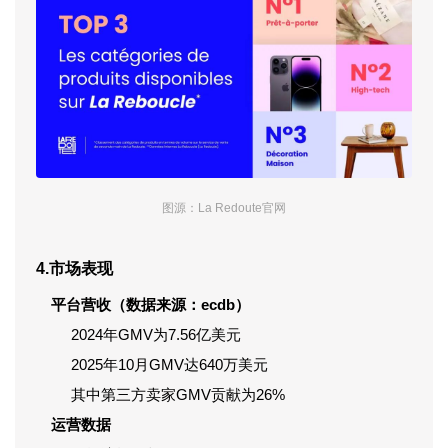
图源：La Redoute官网
4.
市场表现
平台营收（数据来源：ecdb）
2024年GMV为7.56亿美元
2025年10月GMV达640万美元
其中第三方卖家GMV贡献为26%
运营数据