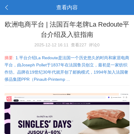
查看内容
欧洲电商平台 | 法国百年老牌La Redoute平
台介绍及入驻指南
2025-12-12 16:11
查看227
评论0
摘要:
1.平台介绍La Redoute是法国一个历史悠久的时尚和家居电商
平台，由Joseph Pollet于1837年在法国鲁贝创立，最初是一家纺织
作坊。品牌在19世纪30年代就开创了邮购模式，1994年加入法国奢
侈品集团PPR（Pinault-Printemp ...