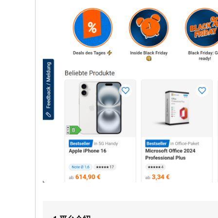
家
首
选
入
口