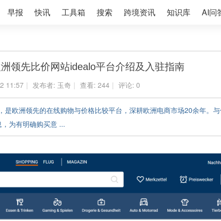
早报
快讯
工具箱
搜索
跨境资讯
知识库
AI问
欧洲领先比价网站idealo平台介绍及入驻指南
2 11:57
|
发布者:
玉奇
|
查看:
244
|
评论: 0
于德国柏林，是欧洲领先的在线购物与价格比较平台，深耕欧洲电商市场20余年
，为有明确购买意 ...