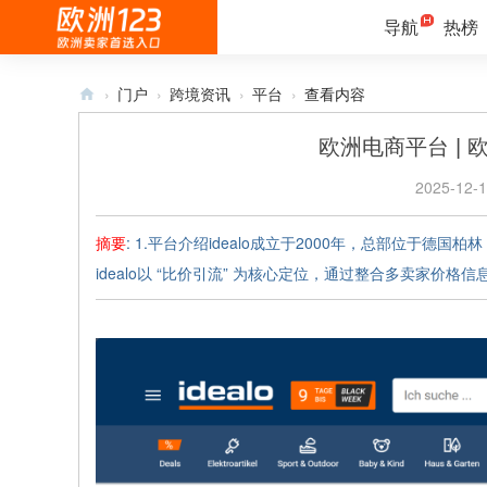
导航
热榜
›
门户
›
跨境资讯
›
平台
›
查看内容
欧
欧洲电商平台 | 
洲
2025-12-1
12
3
摘要
: 1.平台介绍idealo成立于2000年，总部位
-
idealo以 “比价引流” 为核心定位，通过整合多卖家价格信息
欧
洲
跨
境
电
商
卖