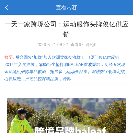
查看内容
一天一家跨境公司：运动服饰头牌俊亿供应
链
2026-5-21 09:22
查看67
评论0
摘要:
后台回复“加群”加入欧洲卖家交流群！！!厦门俊亿供应链
2014年入局跨境，靠骑行坐垫打响BALEAF首波爆款，历经五次现
金流危机破除单品依赖，拓展多元运动全品类。深耕数字化绑定核
心供应链，严控品控深耕品牌，跨界 ...