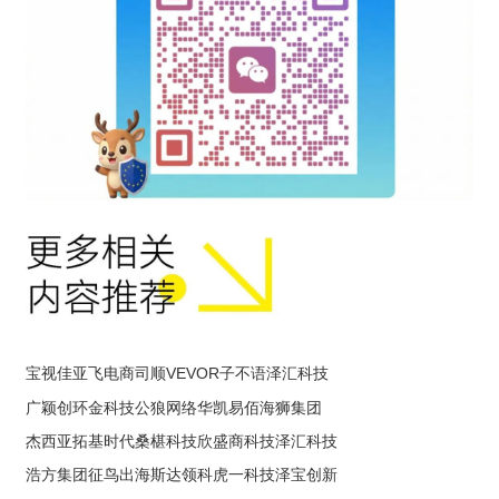
宝视佳
亚飞电商
司顺VEVOR
子不语
泽汇科技
广颖创
环金科技
公狼网络
华凯易佰
海狮集团
杰西亚
拓基时代
桑椹科技
欣盛商科技
泽汇科技
浩方集团
征鸟出海
斯达领科
虎一科技
泽宝创新