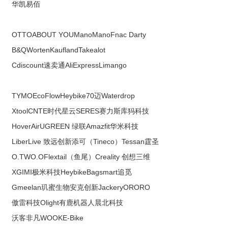
华凯易佰
OTTO
ABOUT YOU
ManoMano
Fnac Darty
B&Q
Worten
Kaufland
Takealot
Cdiscount
速卖通AliExpress
Limango
TYMO
EcoFlow
Heybike
70迈
Waterdrop
Xtool
CNTE时代星云
SERES赛力斯
库犸科技
HoverAir
UGREEN 绿联
Amazfit华米科技
LiberLive 致远创新
添可（Tineco）
Tessan霆圣
O.TWO.O
Flextail（鱼尾）
Creality 创想三维
XGIMI极米科技
Heybike
Bagsmart
追觅
Gmeelan玑蜜生物
安克创新
Jackery
ORORO
傲雷科技Olight
有鹿机器人
晨北科技
沃客非凡WOOK
E-Bike