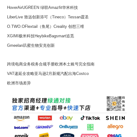
HoverAir
UGREEN 绿联
Amazfit华米科技
LiberLive 致远创新
添可（Tineco）
Tessan霆圣
O.TWO.O
Flextail（鱼尾）
Creality 创想三维
XGIMI极米科技
Heybike
Bagsmart
追觅
Gmeelan玑蜜生物
安克创新
跨境电商业务税务合规手册
欧洲本土账号完全指南
VAT递延全攻略
亚马逊2月新规
汽配出海
Costco
欧洲市场差异