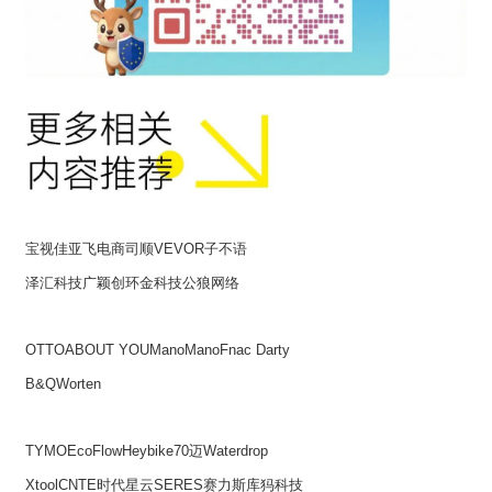
宝视佳
亚飞电商
司顺VEVOR
子不语
泽汇科技
广颖创
环金科技
公狼网络
OTTO
ABOUT YOU
ManoMano
Fnac Darty
B&Q
Worten
TYMO
EcoFlow
Heybike
70迈
Waterdrop
Xtool
CNTE时代星云
SERES赛力斯
库犸科技