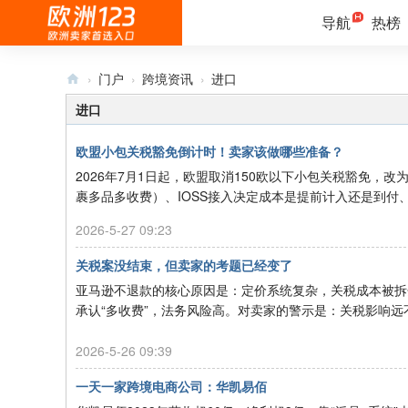
导航
热榜
›
门户
›
跨境资讯
›
进口
欧
进口
洲
欧盟小包关税豁免倒计时！卖家该做哪些准备？
12
2026年7月1日起，欧盟取消150欧以下小包关税豁免，
3
裹多品多收费）、IOSS接入决定成本是提前计入还是到付、
-
2026-5-27 09:23
欧
关税案没结束，但卖家的考题已经变了
洲
亚马逊不退款的核心原因是：定价系统复杂，关税成本被拆
卖
承认“多收费”，法务风险高。对卖家的警示是：关税影响远不
家
首
2026-5-26 09:39
选
一天一家跨境电商公司：华凯易佰
入