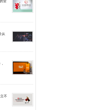
U的全
价从
台，
成立不