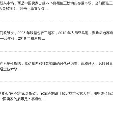
非新兴市场，而是中国卖家占据27%份额但正松动的存量市场。当前面临
关税豁免（冲击小单直发模 ...
欣维发，2005 年以箱包代工起家，2012 年入局亚马逊，聚焦箱包赛
平台依赖，2018 年布局独 ...
利正在系统性塌陷，靠信息差和铺货躺赚的时代已结束。规模越大，风险越
技术壁 ...
“宠物货架”位移到“家居货架”。它靠克制设计锁定城市公寓人群，用明确价值
国卖家的启示是：赛道红 ...