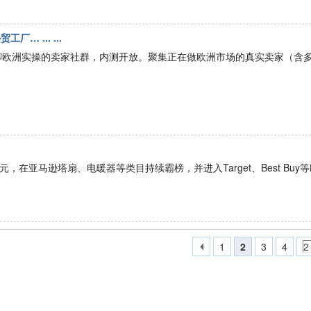
… ... ...
】只聊欧洲实操的卖家社群，内测开放。聚集正在做欧洲市场的真实卖家（含
在亚马逊塔扇、电暖器等类目持续霸榜，并进入Target、Best Buy
1
2
3
4