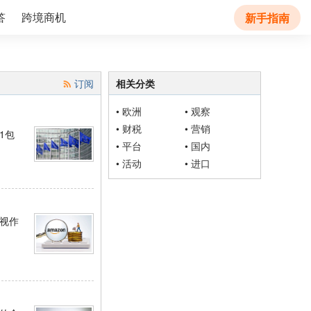
答
跨境商机
新手指南
订阅
相关分类
•
欧洲
•
观察
•
财税
•
营销
1包
•
平台
•
国内
•
活动
•
进口
视作