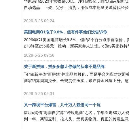
华凯易佰2023年营收超60亿、净利超3亿，靠“泛品+系统
口
自动选品、上架、定价、清货，用低成本批量测试替代经验判
2026-5-26 09:24
美国电商Q1涨了9.8%，但有件事他们没告诉你
2026年Q1美国电商增长9.8%，但约2个百分点来自涨价
273降至255美元）推动，新买家并未进场。eBay买家数持平
2026-5-25 09:56
关于新拼姆，拼多多想让你做的从来不是品牌
Temu新主体“新拼姆”并非品牌孵化，而是平台为应对欧
商家结算周期拉长、合规责任压实，账户资金风险上升。这是
2026-5-25 09:31
又一跨境平台爆雷，几十万人栽进同一个坑
康坦e购借“海南自贸港”“跨境电商”之名，半年圈走80
到一年、离谱返利、拉人头、无真实物流。真正的跨境生意没有