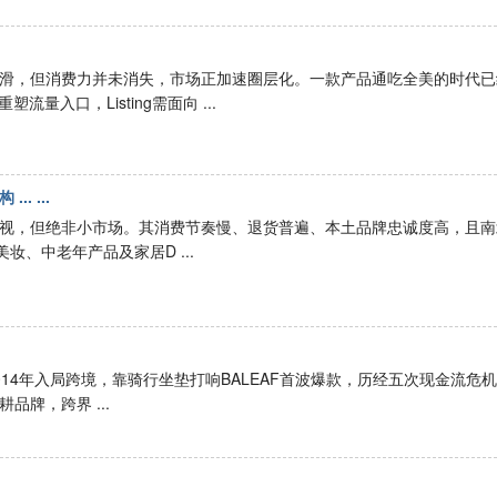
心下滑，但消费力并未消失，市场正加速圈层化。一款产品通吃全美的时代已
入口，Listing需面向 ...
 ...
被忽视，但绝非小市场。其消费节奏慢、退货普遍、本土品牌忠诚度高，且南
、中老年产品及家居D ...
014年入局跨境，靠骑行坐垫打响BALEAF首波爆款，历经五次现金流危
牌，跨界 ...