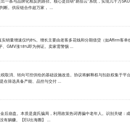
”走出一条与品牌化相反的路径。核心是自研“易佰云”系统，实现几十万SK
断。供应链合作超万家， ...
，真实销量增速仅约8%。增长主要由老客多花钱和分期借贷（如Affirm客单
、GMV涨18%即为例证。卖家需警惕 ...
盟关税取消、转向可控供给的基础设施改造。协议将解释权与扣款权集于平
在筛选具备产能、品控与交付 ...
万人资金后崩盘。本质是庞氏骗局，利用政策热词诱骗中老年人。识别关键：
躺赚。【EU出海圈】 ...