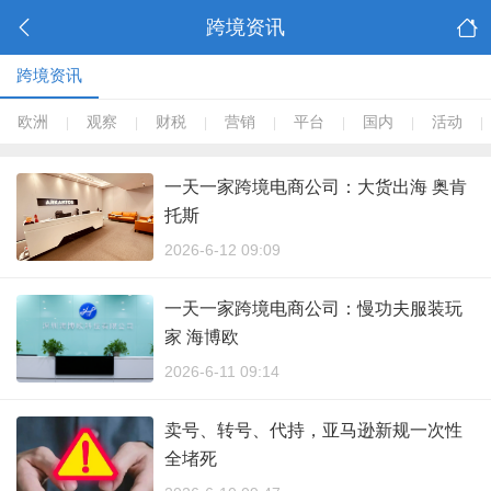
跨境资讯
跨境资讯
欧洲
观察
财税
营销
平台
国内
活动
|
|
|
|
|
|
|
一天一家跨境电商公司：大货出海 奥肯
托斯
2026-6-12 09:09
一天一家跨境电商公司：慢功夫服装玩
家 海博欧
2026-6-11 09:14
卖号、转号、代持，亚马逊新规一次性
全堵死